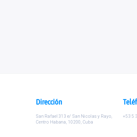
Dirección
Telé
San Rafael 313 e/ San Nicolas y Rayo
,
+53 5 
Centro Habana
,
10200
,
Cuba