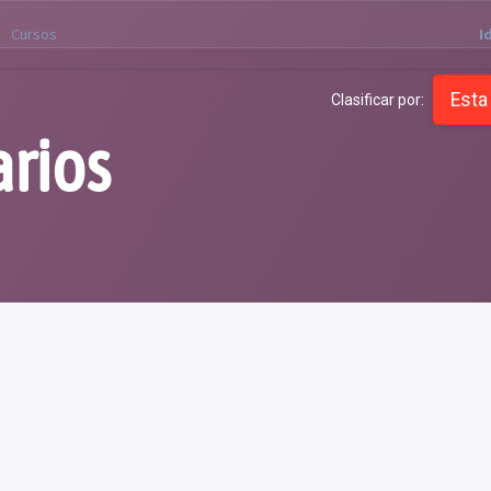
Cursos
I
Esta
Clasificar por:
arios