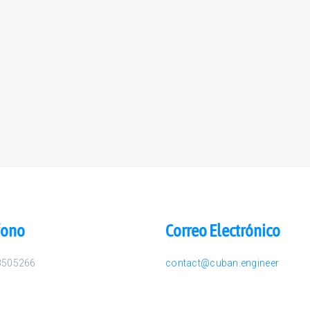
fono
Correo Electrónico
3505266
contact@cuban.engineer